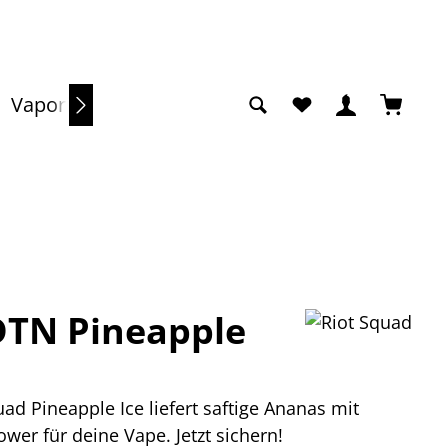
Du hast 0 Produkte a
Warenko
Vaporizer
Sale
DTN Pineapple
uad Pineapple Ice liefert saftige Ananas mit
ower für deine Vape. Jetzt sichern!