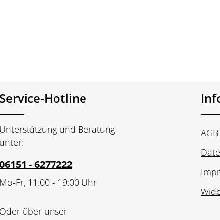
n Wert ein oder benutze die Schaltfläch
Produkt Anzahl: Gib den gewünschte
Stück
Service-Hotline
In
Unterstützung und Beratung
AGB
unter:
Date
06151 - 6277222
Imp
Mo-Fr, 11:00 - 19:00 Uhr
Wide
Oder über unser