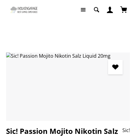
Zum Hauptinhalt springen
Waren
Liquids
Liquids nach Geschmack
Fruchtige Liquids
Bildergalerie überspringen
Sic! Passion Mojito Nikotin Salz
Sic!