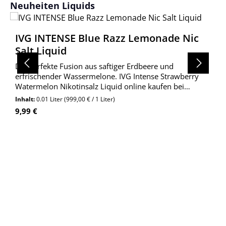
Produktgalerie überspringen
Neuheiten Liquids
IVG INTENSE Blue Razz Lemonade Nic
Salt Liquid
Die perfekte Fusion aus saftiger Erdbeere und
erfrischender Wassermelone. IVG Intense Strawberry
Watermelon Nikotinsalz Liquid online kaufen bei
Wolkengarage!
Inhalt:
0.01 Liter
(999,00 € / 1 Liter)
Regulärer Preis:
9,99 €