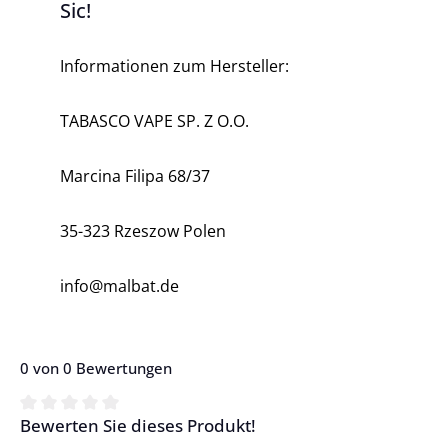
Sic!
Informationen zum Hersteller:
TABASCO VAPE SP.
Z O.O.
Marcina Filipa 68/37
35-323 Rzeszow
Polen
info@malbat.de
0 von 0 Bewertungen
Bewerten Sie dieses Produkt!
Durchschnittliche Bewertung von 0 von 5 Sternen