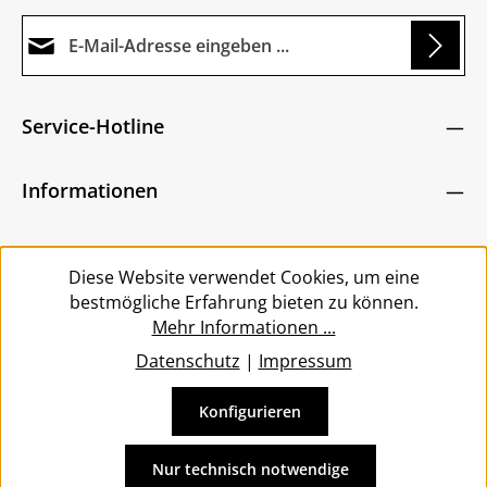
E-Mail-Adresse*
ng...
Datenschutz
Die mit einem Stern (*) markierten Felder sind
Service-Hotline
Ich habe die
Datenschutzbestimmungen
zur
Pflichtfelder.
Um weiterzugehen, geben Sie die oben abgebildeten
Kenntnis genommen und die
AGB
gelesen und
Zeichen ein
*
Informationen
bin mit ihnen einverstanden.
*
Service
Diese Website verwendet Cookies, um eine
bestmögliche Erfahrung bieten zu können.
Mehr Informationen ...
Datenschutz
|
Impressum
Konfigurieren
Vertrag widerrufen
Alle Preise inkl. gesetzl. Mehrwertsteuer zzgl.
Versandkosten
Nur technisch notwendige
und ggf. Nachnahmegebühren, wenn nicht anders