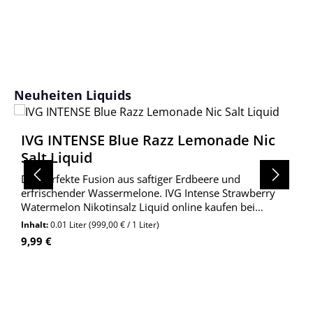
Produktgalerie überspringen
Neuheiten Liquids
IVG INTENSE Blue Razz Lemonade Nic
Salt Liquid
Die perfekte Fusion aus saftiger Erdbeere und
erfrischender Wassermelone. IVG Intense Strawberry
Watermelon Nikotinsalz Liquid online kaufen bei
Wolkengarage!
Inhalt:
0.01 Liter
(999,00 € / 1 Liter)
Regulärer Preis:
9,99 €