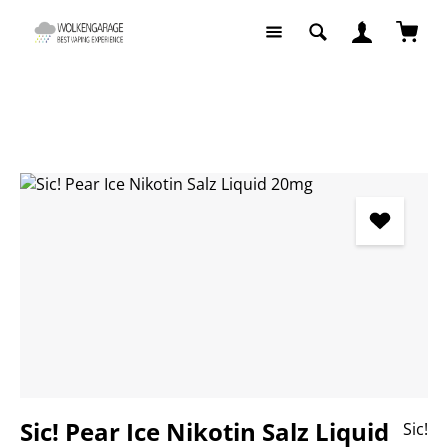
Zum Hauptinhalt springen
Waren
Liquids
Liquids nach Geschmack
Fruchtige Liquids
Bildergalerie überspringen
Sic! Pear Ice Nikotin Salz Liquid
Sic!