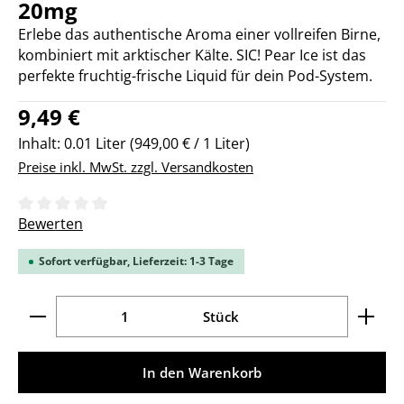
20mg
Erlebe das authentische Aroma einer vollreifen Birne,
kombiniert mit arktischer Kälte. SIC! Pear Ice ist das
perfekte fruchtig-frische Liquid für dein Pod-System.
Regulärer Preis:
9,49 €
Inhalt:
0.01 Liter
(949,00 € / 1 Liter)
Preise inkl. MwSt. zzgl. Versandkosten
Durchschnittliche Bewertung von 0 von 5 Sternen
Bewerten
Sofort verfügbar, Lieferzeit: 1-3 Tage
Produkt Anzahl: Gib den gewünschten Wert ein ode
Stück
In den Warenkorb