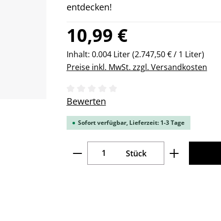
entdecken!
Regulärer Preis:
10,99 €
Inhalt:
0.004 Liter
(2.747,50 € / 1 Liter)
Preise inkl. MwSt. zzgl. Versandkosten
Durchschnittliche Bewertung von 0 v
Bewerten
Sofort verfügbar, Lieferzeit: 1-3 Tage
Produkt Anzahl: Gib den gew
Stück