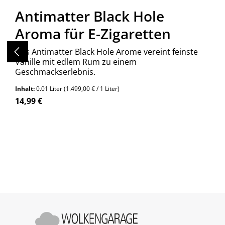
Antimatter Black Hole
Aroma für E-Zigaretten
Das Antimatter Black Hole Arome vereint feinste
Vanille mit edlem Rum zu einem
Geschmackserlebnis.
Inhalt:
0.01 Liter
(1.499,00 € / 1 Liter)
Regulärer Preis:
14,99 €
Produkt Anzahl: Gib den gewünschte
Stück