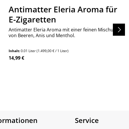
Antimatter Eleria Aroma für
E-Zigaretten
Antimatter Eleria Aroma mit einer feinen Mischung
von Beeren, Anis und Menthol.
Inhalt:
0.01 Liter
(1.499,00 € / 1 Liter)
Regulärer Preis:
14,99 €
en um die Anzahl zu erhöhen oder zu re
n Wert ein oder benutze die Schaltfläch
Produkt Anzahl: Gib den gewünschte
Stück
formationen
Service