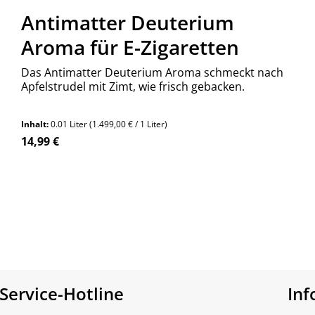
Antimatter Deuterium
Aroma für E-Zigaretten
Das Antimatter Deuterium Aroma schmeckt nach
Apfelstrudel mit Zimt, wie frisch gebacken.
Inhalt:
0.01 Liter
(1.499,00 € / 1 Liter)
Regulärer Preis:
14,99 €
n Wert ein oder benutze die Schaltfläch
Produkt Anzahl: Gib den gewünschte
Stück
Service-Hotline
In