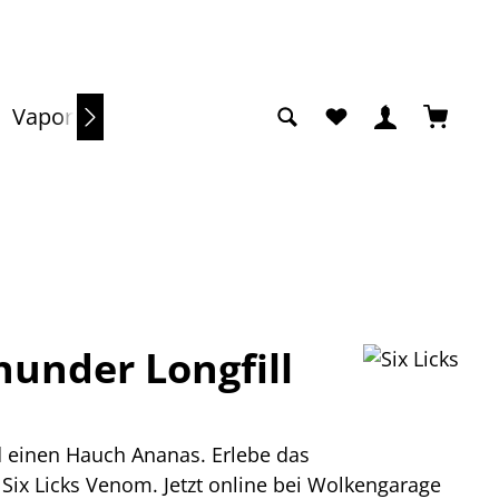
Du hast 0 Produkte a
Warenko
Vaporizer
Sale
a
Thunder Longfill
nd einen Hauch Ananas. Erlebe das
Six Licks Venom. Jetzt online bei Wolkengarage