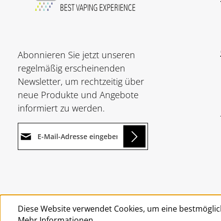
Abonnieren Sie jetzt unseren
regelmäßig erscheinenden
Newsletter, um rechtzeitig über
neue Produkte und Angebote
informiert zu werden.
E-Mail-Adresse*
ing...
Datenschutz
Die mit einem Stern (*)
Ich habe die
markierten Felder sind
Um weiterzugehen, geben Sie
Datenschutzbestimmungen
Pflichtfelder.
die oben abgebildeten Zeichen
zur Kenntnis genommen und
Diese Website verwendet Cookies, um eine bestmöglic
ein
*
die
AGB
gelesen und bin mit
Mehr Informationen ...