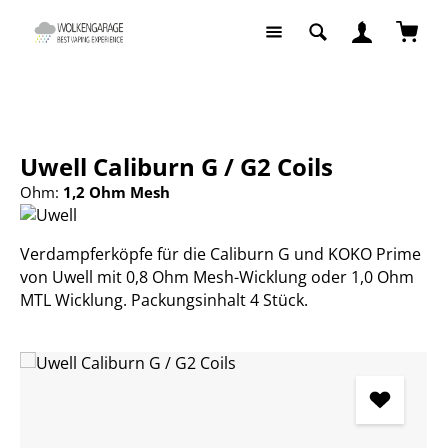
Zum Hauptinhalt springen
Waren
E-Zigaretten
Pods / Coils
Uwell Caliburn G / G2 Coils
Ohm:
1,2 Ohm Mesh
Verdampferköpfe für die Caliburn G und KOKO Prime
von Uwell mit 0,8 Ohm Mesh-Wicklung oder 1,0 Ohm
MTL Wicklung. Packungsinhalt 4 Stück.
Bildergalerie überspringen