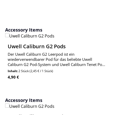
Produktgalerie überspringen
Accessory Items
Uwell Caliburn G2 Pods
Der Uwell Caliburn G2 Leerpod ist ein
wiederverwendbarer Pod für das beliebte Uwell
Caliburn G2 Pod-System und Uwell Caliburn Tenet Pod-
System.
Inhalt:
2 Stück
(2,45 € / 1 Stück)
Regulärer Preis:
4,90 €
Produktgalerie überspringen
Accessory Items