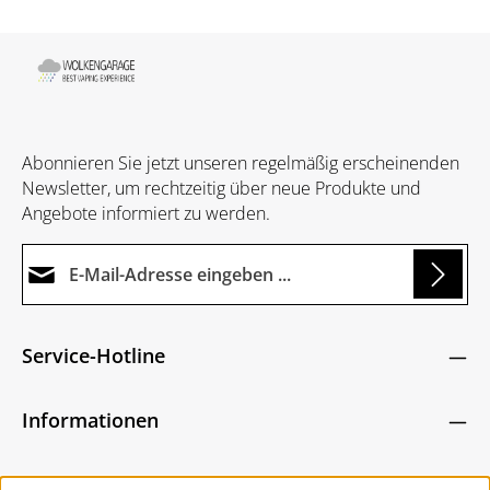
Abonnieren Sie jetzt unseren regelmäßig erscheinenden
Newsletter, um rechtzeitig über neue Produkte und
Angebote informiert zu werden.
E-Mail-Adresse*
g...
Datenschutz
Die mit einem Stern (*) markierten Felder sind
Service-Hotline
Ich habe die
Datenschutzbestimmungen
zur
Pflichtfelder.
Um weiterzugehen, geben Sie die oben abgebildeten
Kenntnis genommen und die
AGB
gelesen und
Zeichen ein
*
Informationen
bin mit ihnen einverstanden.
*
Service