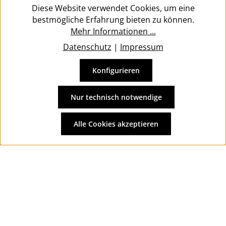
Diese Website verwendet Cookies, um eine
bestmögliche Erfahrung bieten zu können.
Mehr Informationen ...
Datenschutz
|
Impressum
Konfigurieren
Vertrag widerrufen
Alle Preise inkl. gesetzl. Mehrwertsteuer zzgl.
Versandkosten
Nur technisch notwendige
und ggf. Nachnahmegebühren, wenn nicht anders
angegeben.
Alle Cookies akzeptieren
© 2026 Wolkengarage - with
by
Zenit Design