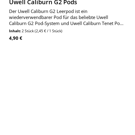
Uwell Caliburn G2 Pods
Der Uwell Caliburn G2 Leerpod ist ein
wiederverwendbarer Pod für das beliebte Uwell
Caliburn G2 Pod-System und Uwell Caliburn Tenet Pod-
System.
Inhalt:
2 Stück
(2,45 € / 1 Stück)
Regulärer Preis:
4,90 €