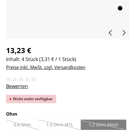
Regulärer Preis:
13,23 €
Inhalt:
4 Stück
(3,31 € / 1 Stück)
Preise inkl. MwSt. zzgl. Versandkosten
Durchschnittliche Bewertung von 0 von 5 Sternen
Bewerten
Nicht mehr verfügbar
auswählen
Ohm
0,8 Ohm
1,0 Ohm MTL
1,2 Ohm Mesh
(Diese Option ist zurzeit nicht verfügbar.)
(Diese Option ist zurzeit nicht verfügbar.)
(Diese Option ist zu