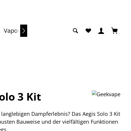
Du hast 0 Produkte a
Warenko
Vaporizer
Sale
lo 3 Kit
langlebigen Dampferlebnis? Das Aegis Solo 3 Kit
obusten Bauweise und der vielfältigen Funktionen
egs.