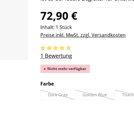
Regulärer Preis:
72,90 €
Inhalt:
1 Stück
Preise inkl. MwSt. zzgl. Versandkosten
Durchschnittliche Bewertung von 5 v
1 Bewertung
Nicht mehr verfügbar
auswählen
Farbe
Dark Gray
Golden Blue
Titan
(Diese Option ist zurzeit nicht verfügbar.)
(Diese Option ist zurzeit