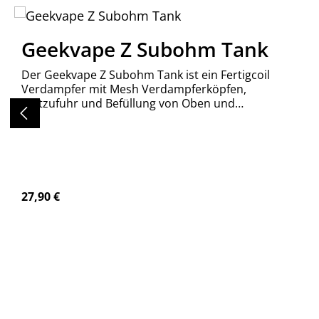
Produktgalerie überspringen
Geekvape Z Subohm Tank
Der Geekvape Z Subohm Tank ist ein Fertigcoil
Verdampfer mit Mesh Verdampferköpfen,
Zuftzufuhr und Befüllung von Oben und
wechselbaren 810er Mundstück.
Regulärer Preis:
27,90 €