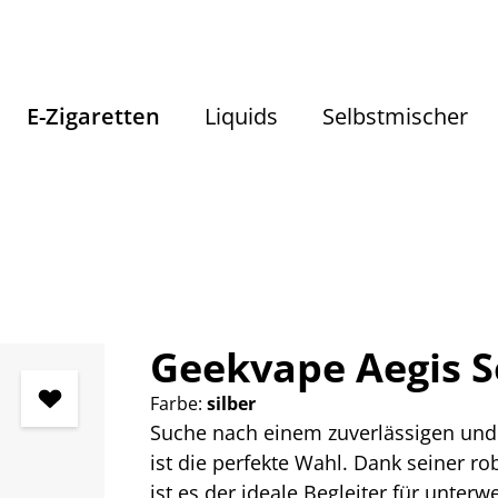
E-Zigaretten
Liquids
Selbstmischer
E-Zigaretten
E-Zigaretten Komplettsets
Geekvape Aegis So
Farbe:
silber
Suche nach einem zuverlässigen und 
ist die perfekte Wahl. Dank seiner r
ist es der ideale Begleiter für unterw