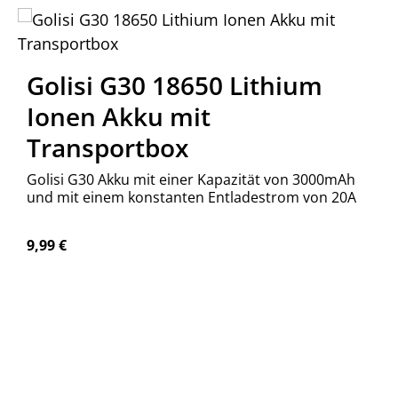
Golisi G30 18650 Lithium
Ionen Akku mit
Transportbox
Golisi G30 Akku mit einer Kapazität von 3000mAh
und mit einem konstanten Entladestrom von 20A
Regulärer Preis:
9,99 €
Produkt Anzahl: Gib den gewünschte
Stück