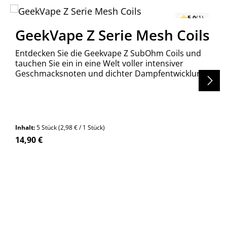
5.0
(1)
GeekVape Z Serie Mesh Coils
Entdecken Sie die Geekvape Z SubOhm Coils und
tauchen Sie ein in eine Welt voller intensiver
Geschmacksnoten und dichter Dampfentwicklung!
Inhalt:
5 Stück
(2,98 € / 1 Stück)
Regulärer Preis:
14,90 €
n Wert ein oder benutze die Schaltfläch