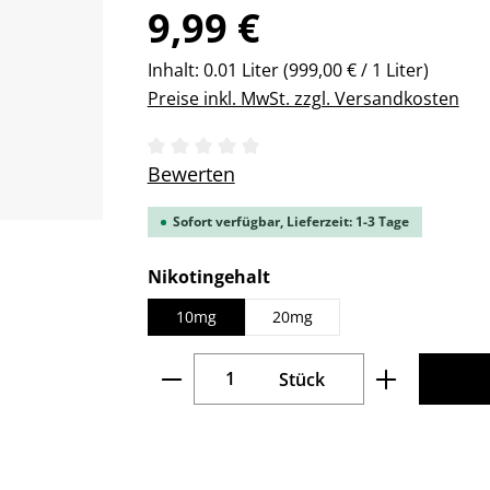
Regulärer Preis:
9,99 €
Inhalt:
0.01 Liter
(999,00 € / 1 Liter)
Preise inkl. MwSt. zzgl. Versandkosten
Durchschnittliche Bewertung von 0 v
Bewerten
Sofort verfügbar, Lieferzeit: 1-3 Tage
auswählen
Nikotingehalt
10mg
20mg
Produkt Anzahl: Gib den gew
Stück