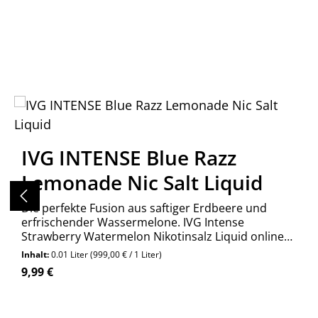
Produktgalerie überspringen
IVG INTENSE Blue Razz
Lemonade Nic Salt Liquid
Die perfekte Fusion aus saftiger Erdbeere und
erfrischender Wassermelone. IVG Intense
Strawberry Watermelon Nikotinsalz Liquid online
kaufen bei Wolkengarage!
Inhalt:
0.01 Liter
(999,00 € / 1 Liter)
Regulärer Preis:
9,99 €
Produkt Anzahl: Gib den gewünschte