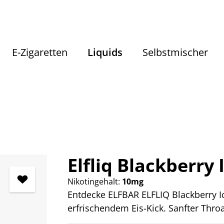
E-Zigaretten
Liquids
Selbstmischer
Liquids
Liquids nach Geschmack
Fruchtige Liquids
Elfliq Blackberry 
Nikotingehalt:
10mg
Entdecke ELFBAR ELFLIQ Blackberry 
erfrischendem Eis-Kick. Sanfter Throa