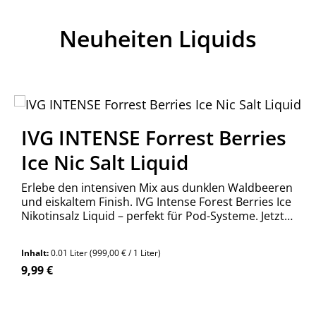
Neuheiten Liquids
IVG INTENSE Forrest Berries
Ice Nic Salt Liquid
Erlebe den intensiven Mix aus dunklen Waldbeeren
und eiskaltem Finish. IVG Intense Forest Berries Ice
Nikotinsalz Liquid – perfekt für Pod-Systeme. Jetzt
bestellen!
Inhalt:
0.01 Liter
(999,00 € / 1 Liter)
Regulärer Preis:
9,99 €
n Wert ein oder benutze die Schaltfläch
Produkt Anzahl: Gib den gewünschte