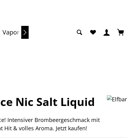
Du hast 0 Produkte a
Warenko
Vaporizer
Sale
Ice Nic Salt Liquid
Ice! Intensiver Brombeergeschmack mit
t Hit & volles Aroma. Jetzt kaufen!