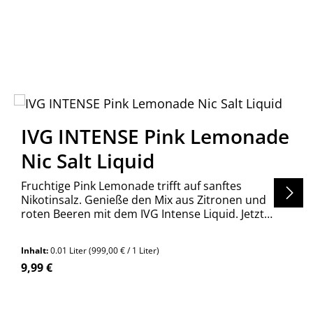
IVG INTENSE Pink Lemonade
Nic Salt Liquid
Fruchtige Pink Lemonade trifft auf sanftes
Nikotinsalz. Genieße den Mix aus Zitronen und
roten Beeren mit dem IVG Intense Liquid. Jetzt
entdecken!
Inhalt:
0.01 Liter
(999,00 € / 1 Liter)
Regulärer Preis:
9,99 €
en um die Anzahl zu erhöhen oder zu re
n Wert ein oder benutze die Schaltfläch
Produkt Anzahl: Gib den gewünschte