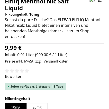
Elfliq Menthol Nic Salt
Liquid
Nikotingehalt:
10mg
Suchst du pure Frische? Das ELFBAR ELFLIQ Menthol
Nikotinsalz Liquid bietet einen intensiven und
belebenden Mentholgeschmack. Jetzt im Shop
entdecken!
Regulärer Preis:
9,99 €
Inhalt:
0.01 Liter
(999,00 € / 1 Liter)
Preise inkl. MwSt. zzgl. Versandkosten
Durchschnittliche Bewertung von 0 von 5 Sternen
Bewerten
Sofort verfügbar, Lieferzeit: 1-3 Tage
auswählen
Nikotingehalt
10mg
20mg