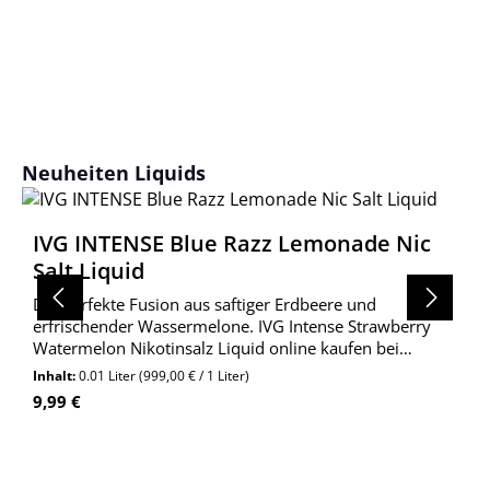
Produktgalerie überspringen
Neuheiten Liquids
IVG INTENSE Blue Razz Lemonade Nic
Salt Liquid
Die perfekte Fusion aus saftiger Erdbeere und
erfrischender Wassermelone. IVG Intense Strawberry
Watermelon Nikotinsalz Liquid online kaufen bei
Wolkengarage!
Inhalt:
0.01 Liter
(999,00 € / 1 Liter)
Regulärer Preis:
9,99 €