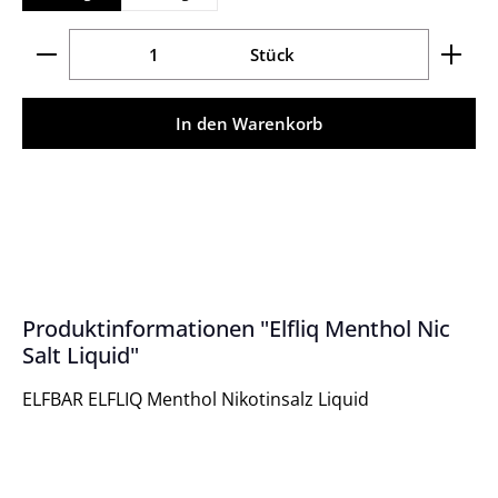
Produkt Anzahl: Gib den gewünschten Wert ein ode
Stück
In den Warenkorb
Produktinformationen "Elfliq Menthol Nic
Salt Liquid"
ELFBAR ELFLIQ Menthol Nikotinsalz Liquid