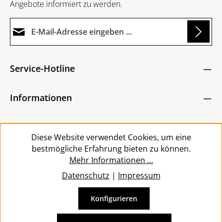
Angebote informiert zu werden.
E-Mail-Adresse*
g...
Datenschutz
Die mit einem Stern (*) markierten Felder sind
Service-Hotline
Ich habe die
Datenschutzbestimmungen
zur
Pflichtfelder.
Um weiterzugehen, geben Sie die oben abgebildeten
Kenntnis genommen und die
AGB
gelesen und
Zeichen ein
*
Informationen
bin mit ihnen einverstanden.
*
Service
Diese Website verwendet Cookies, um eine
bestmögliche Erfahrung bieten zu können.
Mehr Informationen ...
Datenschutz
|
Impressum
Konfigurieren
Vertrag widerrufen
Alle Preise inkl. gesetzl. Mehrwertsteuer zzgl.
Versandkosten