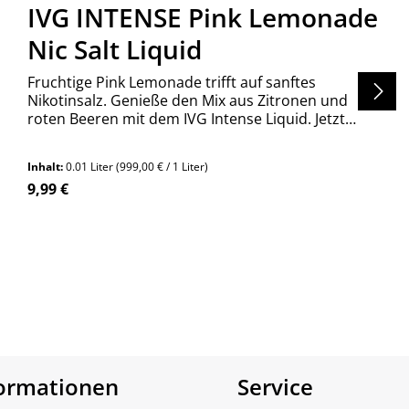
IVG INTENSE Pink Lemonade
Nic Salt Liquid
Fruchtige Pink Lemonade trifft auf sanftes
Nikotinsalz. Genieße den Mix aus Zitronen und
roten Beeren mit dem IVG Intense Liquid. Jetzt
entdecken!
Inhalt:
0.01 Liter
(999,00 € / 1 Liter)
Regulärer Preis:
9,99 €
en um die Anzahl zu erhöhen oder zu re
n Wert ein oder benutze die Schaltfläch
Produkt Anzahl: Gib den gewünschte
Stück
formationen
Service