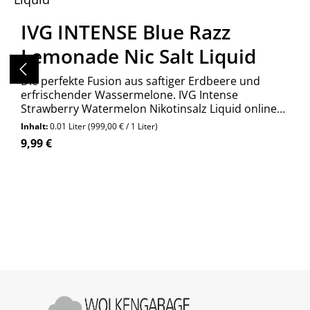
IVG INTENSE Blue Razz
Lemonade Nic Salt Liquid
Die perfekte Fusion aus saftiger Erdbeere und
erfrischender Wassermelone. IVG Intense
Strawberry Watermelon Nikotinsalz Liquid online
kaufen bei Wolkengarage!
Inhalt:
0.01 Liter
(999,00 € / 1 Liter)
Regulärer Preis:
9,99 €
Produkt Anzahl: Gib den gewünschte
Stück