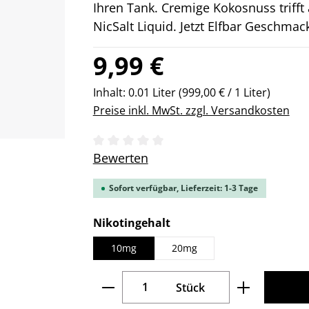
Ihren Tank. Cremige Kokosnuss trifft 
NicSalt Liquid. Jetzt Elfbar Geschmac
Regulärer Preis:
9,99 €
Inhalt:
0.01 Liter
(999,00 € / 1 Liter)
Preise inkl. MwSt. zzgl. Versandkosten
Durchschnittliche Bewertung von 0 v
Bewerten
Sofort verfügbar, Lieferzeit: 1-3 Tage
auswählen
Nikotingehalt
10mg
20mg
Produkt Anzahl: Gib den gew
Stück