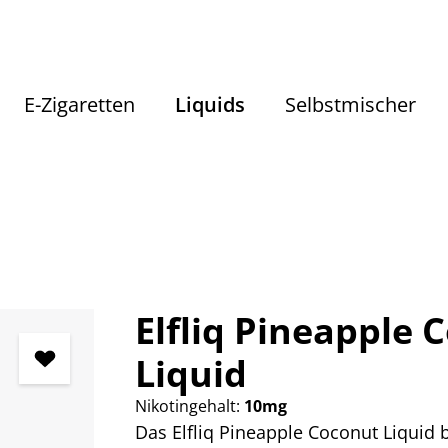
E-Zigaretten
Liquids
Selbstmischer
Liquids
Liquids nach Geschmack
Fruchtige Liquids
Elfliq Pineapple 
Liquid
Nikotingehalt:
10mg
Das Elfliq Pineapple Coconut Liquid 