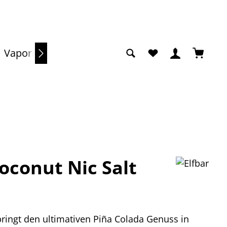
Du hast 0 Produkte a
Warenko
Vaporizer
Sale
Coconut Nic Salt
bringt den ultimativen Piña Colada Genuss in