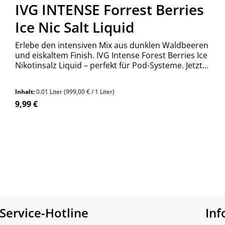
IVG INTENSE Forrest Berries
Ice Nic Salt Liquid
Erlebe den intensiven Mix aus dunklen Waldbeeren
und eiskaltem Finish. IVG Intense Forest Berries Ice
Nikotinsalz Liquid – perfekt für Pod-Systeme. Jetzt
bestellen!
Inhalt:
0.01 Liter
(999,00 € / 1 Liter)
Regulärer Preis:
9,99 €
n Wert ein oder benutze die Schaltfläch
Produkt Anzahl: Gib den gewünschte
Stück
Service-Hotline
In