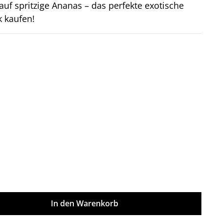
auf spritzige Ananas – das perfekte exotische
k kaufen!
on 5 Sternen
ünschten Wert ein oder benutze die Sch
In den Warenkorb