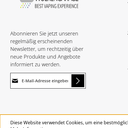
Abonnieren Sie jetzt unseren
regelmäßig erscheinenden
Newsletter, um rechtzeitig über
neue Produkte und Angebote
informiert zu werden.
E-Mail-Adresse*
ding...
Datenschutz
Die mit einem Stern (*)
Ich habe die
markierten Felder sind
Um weiterzugehen, geben Sie
Datenschutzbestimmungen
Pflichtfelder.
die oben abgebildeten Zeichen
zur Kenntnis genommen und
Diese Website verwendet Cookies, um eine bestmöglic
ein
*
die
AGB
gelesen und bin mit