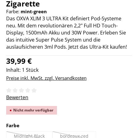
Zigarette
Farbe:
mint-green
Das OXVA XLIM 3 ULTRA Kit definiert Pod-Systeme
neu. Mit dem revolutionären 2,2" Full HD Touch-
Display, 1500mAh Akku und 30W Power. Erleben Sie
das intuitive Super Pulse System und die
auslaufsicheren 3ml Pods. Jetzt das Ultra-Kit kaufen!
Regulärer Preis:
39,99 €
Inhalt:
1 Stück
Preise inkl. MwSt. zzgl. Versandkosten
Durchschnittliche Bewertung von 0 von 5 Sternen
Bewerten
Nicht mehr verfügbar
auswählen
Farbe
Midnight Black
bordeaux-red