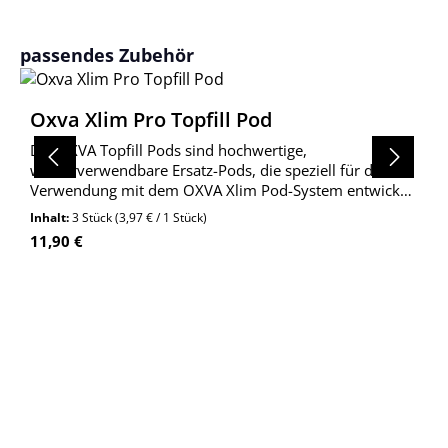
Produktgalerie überspringen
passendes Zubehör
Oxva Xlim Pro Topfill Pod
Die OXVA Topfill Pods sind hochwertige,
wiederverwendbare Ersatz-Pods, die speziell für die
Verwendung mit dem OXVA Xlim Pod-System entwickelt
wurden. Die Pods verfügen über ein praktisches Top-
Inhalt:
3 Stück
(3,97 € / 1 Stück)
Fill-Design, das ein einfaches und sauberes Befüllen
Regulärer Preis:
11,90 €
ermöglic