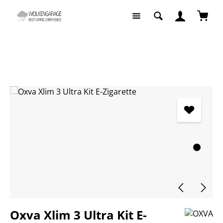
Zum Hauptinhalt springen
Waren
E-Zigaretten
E-Zigaretten Komplettsets
Bildergalerie überspringen
Oxva Xlim 3 Ultra Kit E-