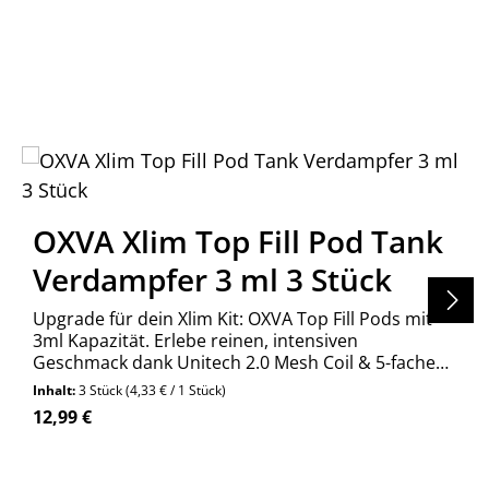
OXVA Xlim Top Fill Pod Tank
Verdampfer 3 ml 3 Stück
Upgrade für dein Xlim Kit: OXVA Top Fill Pods mit
3ml Kapazität. Erlebe reinen, intensiven
Geschmack dank Unitech 2.0 Mesh Coil & 5-fachem
Auslaufschutz. Jetzt kaufen!
Inhalt:
3 Stück
(4,33 € / 1 Stück)
Regulärer Preis:
12,99 €
en um die Anzahl zu erhöhen oder zu re
n Wert ein oder benutze die Schaltfläch
Produkt Anzahl: Gib den gewünschte
Stück