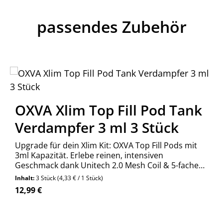
passendes Zubehör
OXVA Xlim Top Fill Pod Tank
Verdampfer 3 ml 3 Stück
Upgrade für dein Xlim Kit: OXVA Top Fill Pods mit
3ml Kapazität. Erlebe reinen, intensiven
Geschmack dank Unitech 2.0 Mesh Coil & 5-fachem
Auslaufschutz. Jetzt kaufen!
Inhalt:
3 Stück
(4,33 € / 1 Stück)
Regulärer Preis:
12,99 €
n Wert ein oder benutze die Schaltfläch
Produkt Anzahl: Gib den gewünschte
Stück