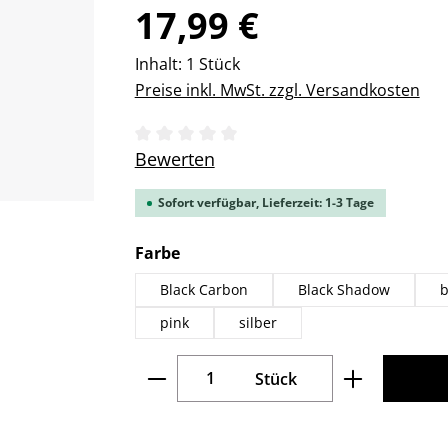
Regulärer Preis:
17,99 €
Inhalt:
1 Stück
Preise inkl. MwSt. zzgl. Versandkosten
Durchschnittliche Bewertung von 0 v
Bewerten
Sofort verfügbar, Lieferzeit: 1-3 Tage
auswählen
Farbe
Black Carbon
Black Shadow
b
pink
silber
Produkt Anzahl: Gib den gew
Stück