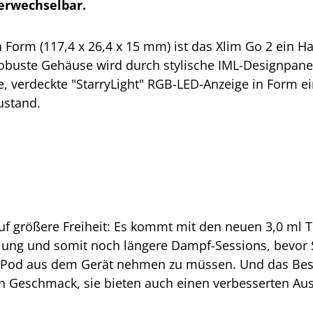
verwechselbar.
 Form (117,4 x 26,4 x 15 mm) ist das Xlim Go 2 ein H
 robuste Gehäuse wird durch stylische IML-Designpanels
e, verdeckte "StarryLight" RGB-LED-Anzeige in Form ein
ustand.
uf größere Freiheit: Es kommt mit den neuen 3,0 ml Top
üllung und somit noch längere Dampf-Sessions, bevor 
n Pod aus dem Gerät nehmen zu müssen. Und das Beste
 Geschmack, sie bieten auch einen verbesserten Ausla