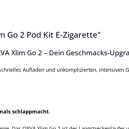
 Go 2 Pod Kit E-Zigarette"
XVA Xlim Go 2 – Dein Geschmacks-Upgra
schnelles Aufladen und unkomplizierten, intensiven G
iemals schlappmacht.
eige. Das OXVA Xlim Go 2 ist der Langstreckenläufer 