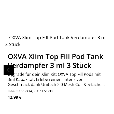
Produktgalerie überspringen
OXVA Xlim Top Fill Pod Tank
Verdampfer 3 ml 3 Stück
Upgrade für dein Xlim Kit: OXVA Top Fill Pods mit
3ml Kapazität. Erlebe reinen, intensiven
Geschmack dank Unitech 2.0 Mesh Coil & 5-fachem
Auslaufschutz. Jetzt kaufen!
Inhalt:
3 Stück
(4,33 € / 1 Stück)
Regulärer Preis:
12,99 €
Produkt Anzahl: Gib den gewünschte
Stück