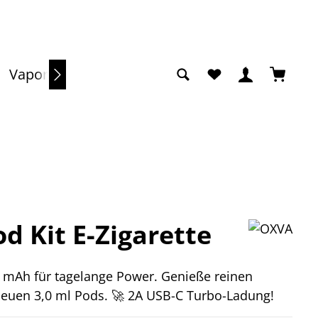
Du hast 0 Produkte a
Warenko
Vaporizer
Sale
d Kit E-Zigarette
 mAh für tagelange Power. Genieße reinen
euen 3,0 ml Pods. 🚀 2A USB-C Turbo-Ladung!