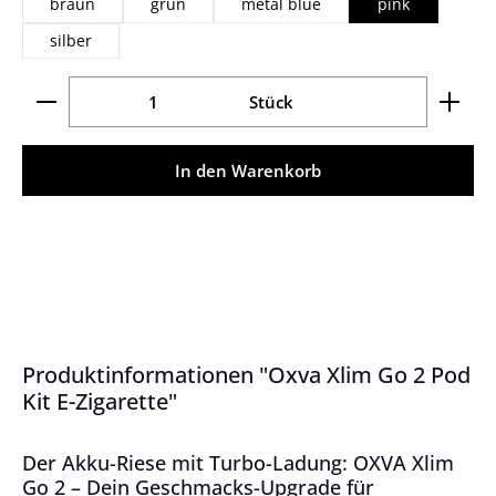
braun
grün
metal blue
pink
silber
Produkt Anzahl: Gib den gewünschten Wert ein ode
Stück
In den Warenkorb
Produktinformationen "Oxva Xlim Go 2 Pod
Kit E-Zigarette"
Der Akku-Riese mit Turbo-Ladung: OXVA Xlim
Go 2 – Dein Geschmacks-Upgrade für