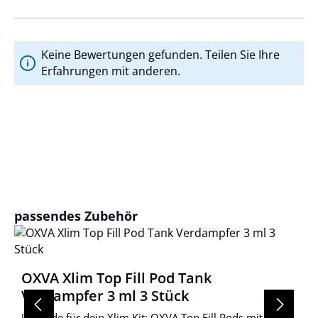
Keine Bewertungen gefunden. Teilen Sie Ihre
Erfahrungen mit anderen.
Produktgalerie überspringen
passendes Zubehör
OXVA Xlim Top Fill Pod Tank
Verdampfer 3 ml 3 Stück
Upgrade für dein Xlim Kit: OXVA Top Fill Pods mit 3ml