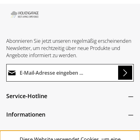
Abonnieren Sie jetzt unseren regelmäßig erscheinenden
Newsletter, um rechtzeitig über neue Produkte und
Angebote informiert zu werden.
E-Mail-Adresse*
ng...
Datenschutz
Die mit einem Stern (*) markierten Felder sind
Service-Hotline
Ich habe die
Datenschutzbestimmungen
zur
Pflichtfelder.
Um weiterzugehen, geben Sie die oben abgebildeten
Kenntnis genommen und die
AGB
gelesen und
Zeichen ein
*
Informationen
bin mit ihnen einverstanden.
*
Service
Diese Website verwendet Cookies, um eine