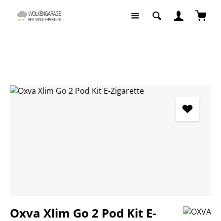
Zum Hauptinhalt springen
Waren
E-Zigaretten
E-Zigaretten Komplettsets
Bildergalerie überspringen
Oxva Xlim Go 2 Pod Kit E-