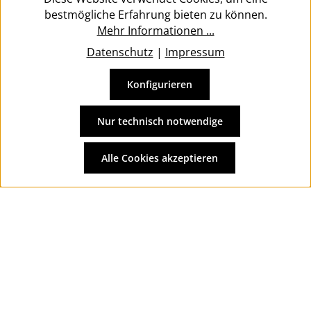
bestmögliche Erfahrung bieten zu können.
Mehr Informationen ...
Datenschutz
|
Impressum
Konfigurieren
Vertrag widerrufen
Alle Preise inkl. gesetzl. Mehrwertsteuer zzgl.
Versandkosten
Nur technisch notwendige
und ggf. Nachnahmegebühren, wenn nicht anders
angegeben.
Alle Cookies akzeptieren
© 2026 Wolkengarage - with
by
Zenit Design