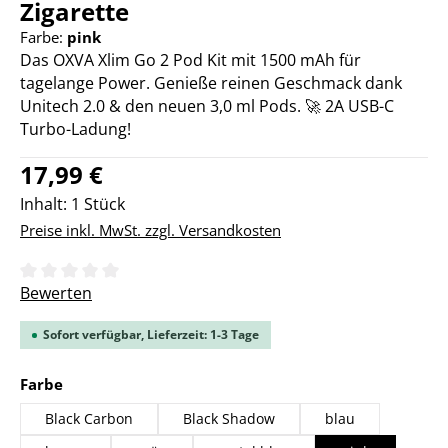
Zigarette
Farbe:
pink
Das OXVA Xlim Go 2 Pod Kit mit 1500 mAh für
tagelange Power. Genieße reinen Geschmack dank
Unitech 2.0 & den neuen 3,0 ml Pods. 🚀 2A USB-C
Turbo-Ladung!
Regulärer Preis:
17,99 €
Inhalt:
1 Stück
Preise inkl. MwSt. zzgl. Versandkosten
Durchschnittliche Bewertung von 0 von 5 Sternen
Bewerten
Sofort verfügbar, Lieferzeit: 1-3 Tage
auswählen
Farbe
Black Carbon
Black Shadow
blau