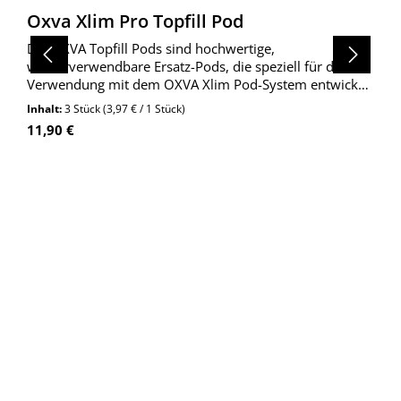
Oxva Xlim Pro Topfill Pod
Die OXVA Topfill Pods sind hochwertige,
wiederverwendbare Ersatz-Pods, die speziell für die
Verwendung mit dem OXVA Xlim Pod-System entwickelt
wurden. Die Pods verfügen über ein praktisches Top-
Inhalt:
3 Stück
(3,97 € / 1 Stück)
Fill-Design, das ein einfaches und sauberes Befüllen
Regulärer Preis:
11,90 €
ermöglic