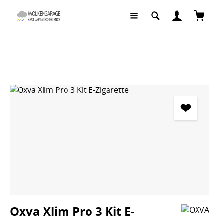
Zum Hauptinhalt springen
Waren
E-Zigaretten
E-Zigaretten Komplettsets
Bildergalerie überspringen
Oxva Xlim Pro 3 Kit E-