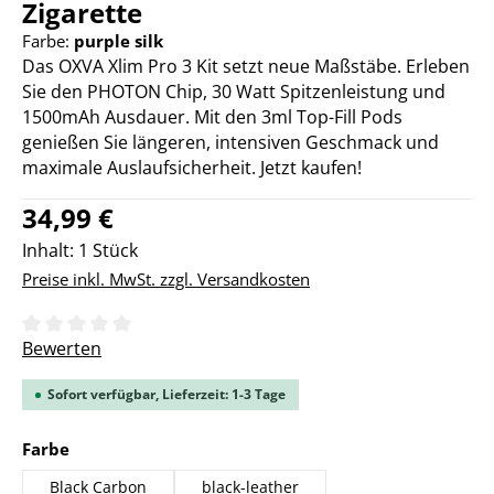
Zigarette
Farbe:
purple silk
Das OXVA Xlim Pro 3 Kit setzt neue Maßstäbe. Erleben
Sie den PHOTON Chip, 30 Watt Spitzenleistung und
1500mAh Ausdauer. Mit den 3ml Top-Fill Pods
genießen Sie längeren, intensiven Geschmack und
maximale Auslaufsicherheit. Jetzt kaufen!
Regulärer Preis:
34,99 €
Inhalt:
1 Stück
Preise inkl. MwSt. zzgl. Versandkosten
Durchschnittliche Bewertung von 0 von 5 Sternen
Bewerten
Sofort verfügbar, Lieferzeit: 1-3 Tage
auswählen
Farbe
Black Carbon
black-leather