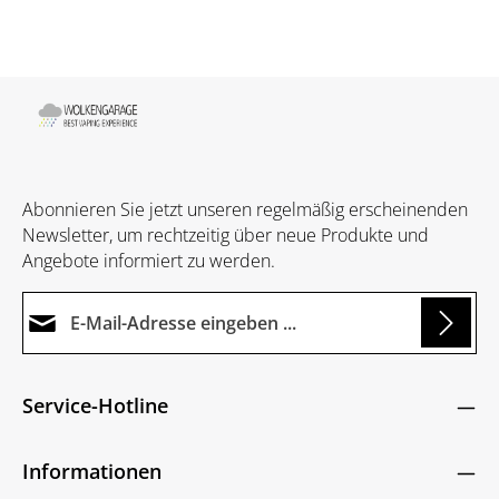
Abonnieren Sie jetzt unseren regelmäßig erscheinenden
Newsletter, um rechtzeitig über neue Produkte und
Angebote informiert zu werden.
E-Mail-Adresse*
g...
Datenschutz
Die mit einem Stern (*) markierten Felder sind
Service-Hotline
Ich habe die
Datenschutzbestimmungen
zur
Pflichtfelder.
Um weiterzugehen, geben Sie die oben abgebildeten
Kenntnis genommen und die
AGB
gelesen und
Zeichen ein
*
Informationen
bin mit ihnen einverstanden.
*