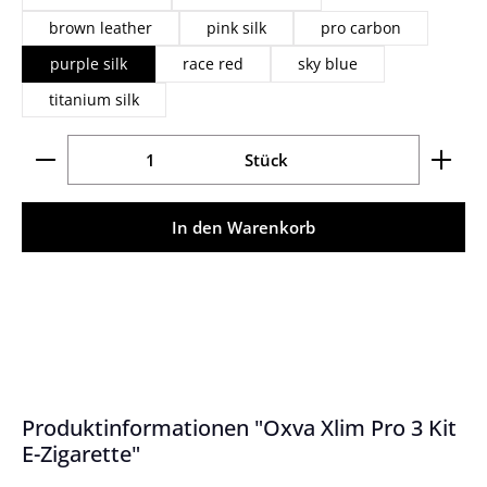
brown leather
pink silk
pro carbon
purple silk
race red
sky blue
titanium silk
Produkt Anzahl: Gib den gewünschten Wert ein ode
Stück
In den Warenkorb
Produktinformationen "Oxva Xlim Pro 3 Kit
E-Zigarette"