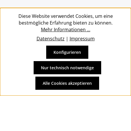
Service
Diese Website verwendet Cookies, um eine
bestmögliche Erfahrung bieten zu können.
Mehr Informationen ...
Datenschutz
|
Impressum
Konfigurieren
Vertrag widerrufen
Alle Preise inkl. gesetzl. Mehrwertsteuer zzgl.
Versandkosten
Nur technisch notwendige
und ggf. Nachnahmegebühren, wenn nicht anders
angegeben.
Alle Cookies akzeptieren
© 2026 Wolkengarage - with
by
Zenit Design