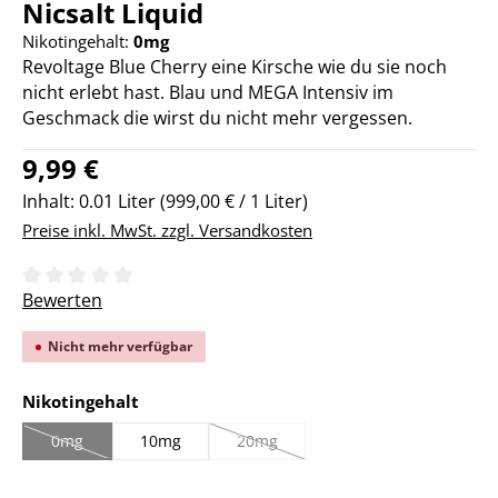
Nicsalt Liquid
Nikotingehalt:
0mg
Revoltage Blue Cherry eine Kirsche wie du sie noch
nicht erlebt hast. Blau und MEGA Intensiv im
Geschmack die wirst du nicht mehr vergessen.
Regulärer Preis:
9,99 €
Inhalt:
0.01 Liter
(999,00 € / 1 Liter)
Preise inkl. MwSt. zzgl. Versandkosten
Durchschnittliche Bewertung von 0 von 5 Sternen
Bewerten
Nicht mehr verfügbar
auswählen
Nikotingehalt
0mg
10mg
20mg
(Diese Option ist zurzeit nicht verfügbar.)
(Diese Option ist zurzeit nicht verfügbar