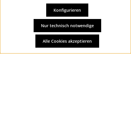
Konfigurieren
Vertrag widerrufen
Alle Preise inkl. gesetzl. Mehrwertsteuer zzgl.
Versandkosten
Nur technisch notwendige
und ggf. Nachnahmegebühren, wenn nicht anders
angegeben.
Alle Cookies akzeptieren
© 2026 Wolkengarage - with
by
Zenit Design