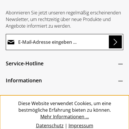
Abonnieren Sie jetzt unseren regelmäßig erscheinenden
Newsletter, um rechtzeitig über neue Produkte und
Angebote informiert zu werden.
E-Mail-Adresse*
g...
Datenschutz
Die mit einem Stern (*) markierten Felder sind
Service-Hotline
Ich habe die
Datenschutzbestimmungen
zur
Pflichtfelder.
Um weiterzugehen, geben Sie die oben abgebildeten
Kenntnis genommen und die
AGB
gelesen und
Zeichen ein
*
Informationen
bin mit ihnen einverstanden.
*
Service
Diese Website verwendet Cookies, um eine
bestmögliche Erfahrung bieten zu können.
Mehr Informationen ...
Datenschutz
|
Impressum