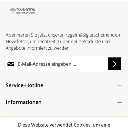
Abonnieren Sie jetzt unseren regelmäßig erscheinenden
Newsletter, um rechtzeitig über neue Produkte und
Angebote informiert zu werden.
E-Mail-Adresse*
g...
Datenschutz
Die mit einem Stern (*) markierten Felder sind
Service-Hotline
Ich habe die
Datenschutzbestimmungen
zur
Pflichtfelder.
Um weiterzugehen, geben Sie die oben abgebildeten
Kenntnis genommen und die
AGB
gelesen und
Zeichen ein
*
Informationen
bin mit ihnen einverstanden.
*
Service
Diese Website verwendet Cookies, um eine