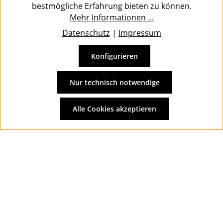
bestmögliche Erfahrung bieten zu können.
Mehr Informationen ...
Datenschutz
|
Impressum
Konfigurieren
Vertrag widerrufen
Alle Preise inkl. gesetzl. Mehrwertsteuer zzgl.
Versandkosten
Nur technisch notwendige
und ggf. Nachnahmegebühren, wenn nicht anders
angegeben.
Alle Cookies akzeptieren
© 2026 Wolkengarage - with
by
Zenit Design