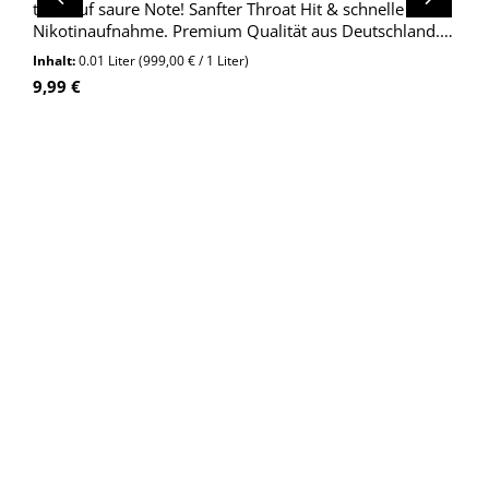
trifft auf saure Note! Sanfter Throat Hit & schnelle
Nikotinaufnahme. Premium Qualität aus Deutschland.
Jetzt entdecken!
Inhalt:
0.01 Liter
(999,00 € / 1 Liter)
Regulärer Preis:
9,99 €