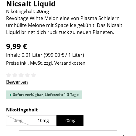
Nicsalt Liquid
Nikotingehalt:
20mg
Revoltage Wihte Melon eine von Plasma Schleiern
umhüllte Melone mit Space Ice gekühlt. Das Nicsalt
Liquid bringt dich ruck zuck zu neuen Planeten.
Regulärer Preis:
9,99 €
Inhalt:
0.01 Liter
(999,00 € / 1 Liter)
Preise inkl. MwSt. zzgl. Versandkosten
Durchschnittliche Bewertung von 0 von 5 Sternen
Bewerten
Sofort verfügbar, Lieferzeit: 1-3 Tage
auswählen
Nikotingehalt
0mg
10mg
20mg
(Diese Option ist zurzeit nicht verfügbar.)
Produkt Anzahl: Gib den gewünschten Wert ein ode