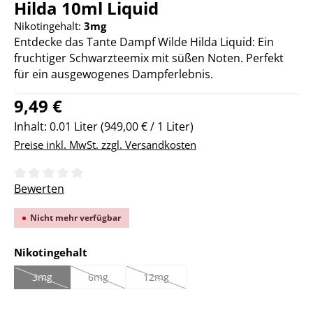
Hilda 10ml Liquid
Nikotingehalt:
3mg
Entdecke das Tante Dampf Wilde Hilda Liquid: Ein
fruchtiger Schwarzteemix mit süßen Noten. Perfekt
für ein ausgewogenes Dampferlebnis.
Regulärer Preis:
9,49 €
Inhalt:
0.01 Liter
(949,00 € / 1 Liter)
Preise inkl. MwSt. zzgl. Versandkosten
Durchschnittliche Bewertung von 0 von 5 Sternen
Bewerten
Nicht mehr verfügbar
auswählen
Nikotingehalt
3mg
6mg
12mg
(Diese Option ist zurzeit nicht verfügbar.)
(Diese Option ist zurzeit nicht verfügbar.)
(Diese Option ist zurzeit nicht verfügbar.