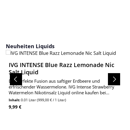
Produktgalerie überspringen
Neuheiten Liquids
IVG INTENSE Blue Razz Lemonade Nic
Salt Liquid
Die perfekte Fusion aus saftiger Erdbeere und
erfrischender Wassermelone. IVG Intense Strawberry
Watermelon Nikotinsalz Liquid online kaufen bei
Wolkengarage!
Inhalt:
0.01 Liter
(999,00 € / 1 Liter)
Regulärer Preis:
9,99 €