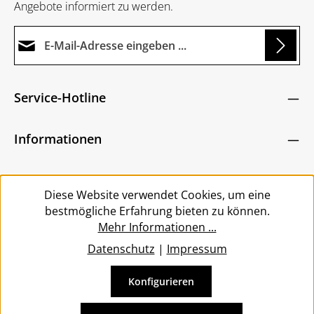
Angebote informiert zu werden.
E-Mail-Adresse*
Loading...
Datenschutz
Die mit einem Stern (*) markierten Felder sind
Service-Hotline
Ich habe die
Datenschutzbestimmungen
zur
Pflichtfelder.
Um weiterzugehen, geben Sie die oben abgebildeten
Kenntnis genommen und die
AGB
gelesen und
Zeichen ein
*
Informationen
bin mit ihnen einverstanden.
*
Service
Diese Website verwendet Cookies, um eine
bestmögliche Erfahrung bieten zu können.
Mehr Informationen ...
Datenschutz
|
Impressum
Konfigurieren
Vertrag widerrufen
Alle Preise inkl. gesetzl. Mehrwertsteuer zzgl.
Versandkosten