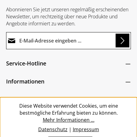
Abonnieren Sie jetzt unseren regelmäßig erscheinenden
Newsletter, um rechtzeitig über neue Produkte und
Angebote informiert zu werden.
E-Mail-Adresse*
Loading...
Datenschutz
Die mit einem Stern (*) markierten Felder sind
Service-Hotline
Ich habe die
Datenschutzbestimmungen
zur
Pflichtfelder.
Um weiterzugehen, geben Sie die oben abgebildeten
Kenntnis genommen und die
AGB
gelesen und
Zeichen ein
*
Informationen
bin mit ihnen einverstanden.
*
Service
Diese Website verwendet Cookies, um eine
bestmögliche Erfahrung bieten zu können.
Mehr Informationen ...
Datenschutz
|
Impressum