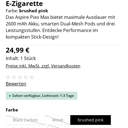
E-Zigarette
Farbe:
brushed pink
Das Aspire Pixo Max bietet maximale Ausdauer mit
2600 mAh Akku, smarten Dual-Mesh Pods und drei
Leistungsstufen. Entdecke Performance im
kompakten Stick-Design!
Regulärer Preis:
24,99 €
Inhalt:
1 Stück
Preise inkl. MwSt. zzgl. Versandkosten
Durchschnittliche Bewertung von 0 von 5 Sternen
Bewerten
Sofort verfügbar, Lieferzeit: 1-3 Tage
auswählen
Farbe
Black Carbon
Wood
brushed pink
(Diese Option ist zurzeit nicht verfügbar.)
(Diese Option ist zurzeit nicht verfügbar.)