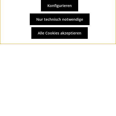
Konfigurieren
Vertrag widerrufen
Alle Preise inkl. gesetzl. Mehrwertsteuer zzgl.
Versandkosten
Nur technisch notwendige
und ggf. Nachnahmegebühren, wenn nicht anders
angegeben.
Alle Cookies akzeptieren
© 2026 Wolkengarage - with
by
Zenit Design