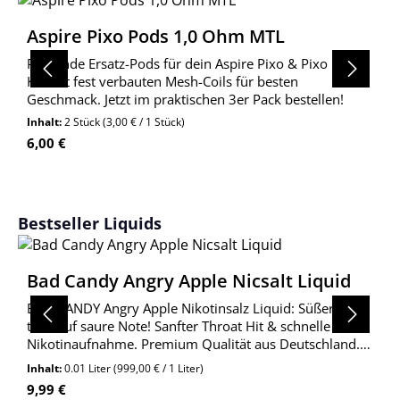
Aspire Pixo Pods 1,0 Ohm MTL
Passende Ersatz-Pods für dein Aspire Pixo & Pixo Max
Kit. Mit fest verbauten Mesh-Coils für besten
Geschmack. Jetzt im praktischen 3er Pack bestellen!
Inhalt:
2 Stück
(3,00 € / 1 Stück)
Regulärer Preis:
6,00 €
Produktgalerie überspringen
Bestseller Liquids
Bad Candy Angry Apple Nicsalt Liquid
BAD CANDY Angry Apple Nikotinsalz Liquid: Süßer Apfel
trifft auf saure Note! Sanfter Throat Hit & schnelle
Nikotinaufnahme. Premium Qualität aus Deutschland.
Jetzt entdecken!
Inhalt:
0.01 Liter
(999,00 € / 1 Liter)
Regulärer Preis:
9,99 €