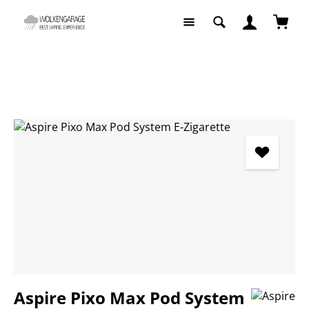
Zum Hauptinhalt springen
Waren
E-Zigaretten
E-Zigaretten Komplettsets
Bildergalerie überspringen
Aspire Pixo Max Pod System