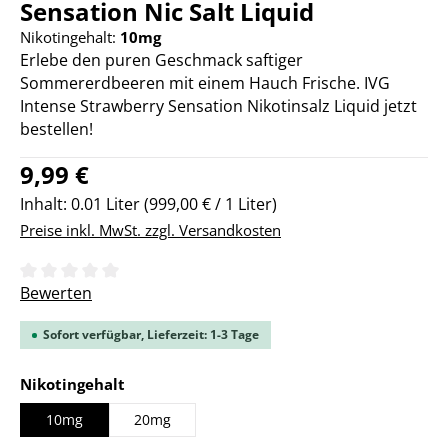
Sensation Nic Salt Liquid
Nikotingehalt:
10mg
Erlebe den puren Geschmack saftiger
Sommererdbeeren mit einem Hauch Frische. IVG
Intense Strawberry Sensation Nikotinsalz Liquid jetzt
bestellen!
Regulärer Preis:
9,99 €
Inhalt:
0.01 Liter
(999,00 € / 1 Liter)
Preise inkl. MwSt. zzgl. Versandkosten
Durchschnittliche Bewertung von 0 von 5 Sternen
Bewerten
Sofort verfügbar, Lieferzeit: 1-3 Tage
auswählen
Nikotingehalt
10mg
20mg