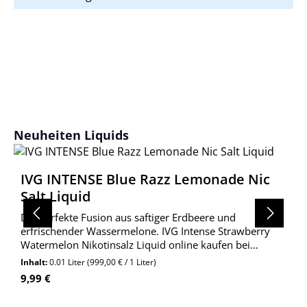
Produktgalerie überspringen
Neuheiten Liquids
IVG INTENSE Blue Razz Lemonade Nic
Salt Liquid
Die perfekte Fusion aus saftiger Erdbeere und
erfrischender Wassermelone. IVG Intense Strawberry
Watermelon Nikotinsalz Liquid online kaufen bei
Wolkengarage!
Inhalt:
0.01 Liter
(999,00 € / 1 Liter)
Regulärer Preis:
9,99 €