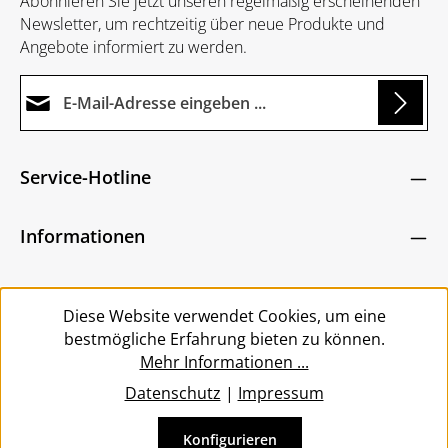
Abonnieren Sie jetzt unseren regelmäßig erscheinenden
Newsletter, um rechtzeitig über neue Produkte und
Angebote informiert zu werden.
E-Mail-Adresse*
g...
Datenschutz
Die mit einem Stern (*) markierten Felder sind
Service-Hotline
Ich habe die
Datenschutzbestimmungen
zur
Pflichtfelder.
Um weiterzugehen, geben Sie die oben abgebildeten
Kenntnis genommen und die
AGB
gelesen und
Zeichen ein
*
Informationen
bin mit ihnen einverstanden.
*
Service
Diese Website verwendet Cookies, um eine
bestmögliche Erfahrung bieten zu können.
Mehr Informationen ...
Datenschutz
|
Impressum
Konfigurieren
Vertrag widerrufen