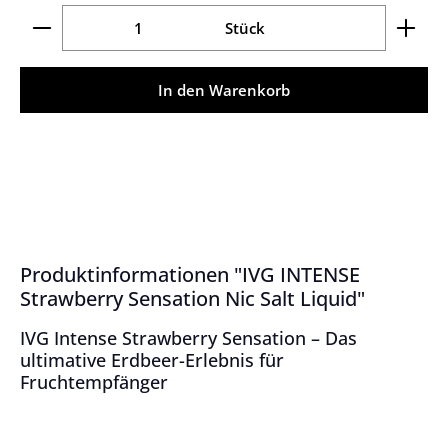
Produkt Anzahl: Gib den gewünschten Wert ein ode
Stück
In den Warenkorb
Produktinformationen "IVG INTENSE
Strawberry Sensation Nic Salt Liquid"
IVG Intense Strawberry Sensation – Das
ultimative Erdbeer-Erlebnis für
Fruchtempfänger