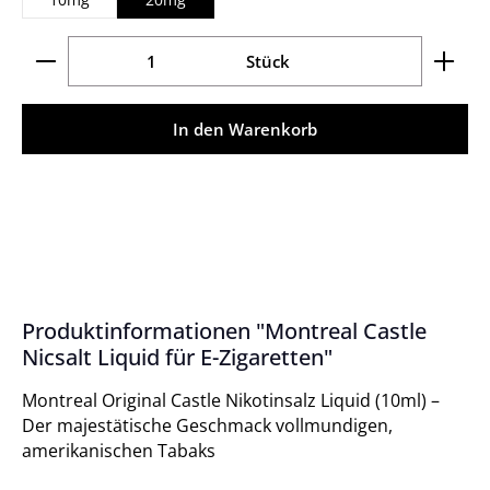
Produkt Anzahl: Gib den gewünschten Wert ein ode
Stück
In den Warenkorb
Produktinformationen "Montreal Castle
Nicsalt Liquid für E-Zigaretten"
Montreal Original Castle Nikotinsalz Liquid (10ml) –
Der majestätische Geschmack vollmundigen,
amerikanischen Tabaks