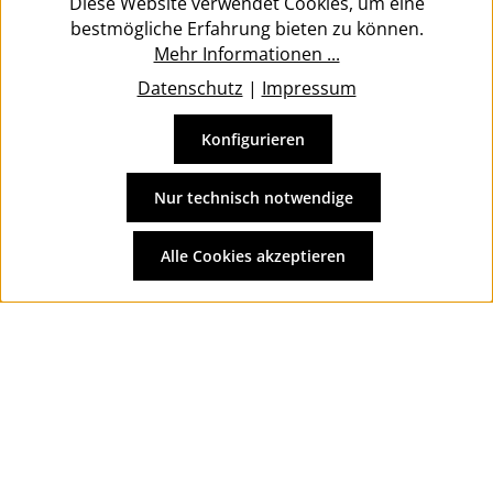
Diese Website verwendet Cookies, um eine
bestmögliche Erfahrung bieten zu können.
Mehr Informationen ...
Datenschutz
|
Impressum
Konfigurieren
Vertrag widerrufen
Alle Preise inkl. gesetzl. Mehrwertsteuer zzgl.
Versandkosten
Nur technisch notwendige
und ggf. Nachnahmegebühren, wenn nicht anders
angegeben.
Alle Cookies akzeptieren
© 2026 Wolkengarage - with
by
Zenit Design