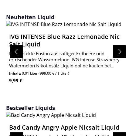
Produktgalerie überspringen
Neuheiten Liquid
IVG INTENSE Blue Razz Lemonade Nic
Salt Liquid
Die perfekte Fusion aus saftiger Erdbeere und
erfrischender Wassermelone. IVG Intense Strawberry
Watermelon Nikotinsalz Liquid online kaufen bei
Wolkengarage!
Inhalt:
0.01 Liter
(999,00 € / 1 Liter)
Regulärer Preis:
9,99 €
Produktgalerie überspringen
Bestseller Liquids
Bad Candy Angry Apple Nicsalt Liquid