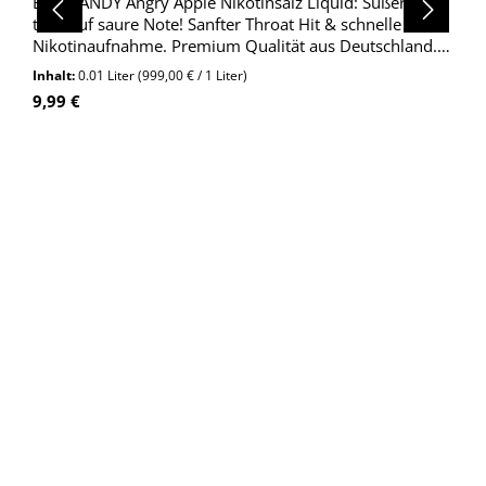
BAD CANDY Angry Apple Nikotinsalz Liquid: Süßer Apfel
trifft auf saure Note! Sanfter Throat Hit & schnelle
Nikotinaufnahme. Premium Qualität aus Deutschland.
Jetzt entdecken!
Inhalt:
0.01 Liter
(999,00 € / 1 Liter)
Regulärer Preis:
9,99 €