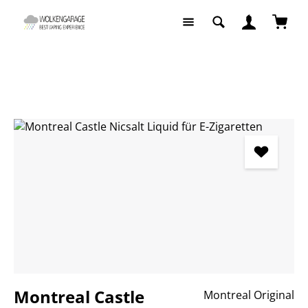
Zum Hauptinhalt springen
Waren
Liquids
Liquids nach Geschmack
Tabak Liquid
Bildergalerie überspringen
Montreal Castle
Montreal Original