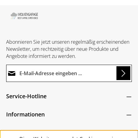
Abonnieren Sie jetzt unseren regelmäßig erscheinenden
Newsletter, um rechtzeitig über neue Produkte und
Angebote informiert zu werden.
E-Mail-Adresse*
Loading...
Datenschutz
Die mit einem Stern (*) markierten Felder sind
Service-Hotline
Ich habe die
Datenschutzbestimmungen
zur
Pflichtfelder.
Um weiterzugehen, geben Sie die oben abgebildeten
Kenntnis genommen und die
AGB
gelesen und
Zeichen ein
*
Informationen
bin mit ihnen einverstanden.
*
Service