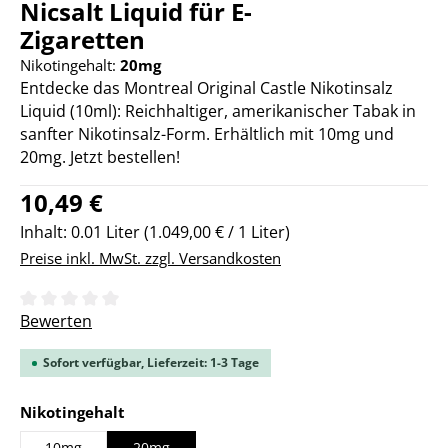
Nicsalt Liquid für E-
Zigaretten
Nikotingehalt:
20mg
Entdecke das Montreal Original Castle Nikotinsalz
Liquid (10ml): Reichhaltiger, amerikanischer Tabak in
sanfter Nikotinsalz-Form. Erhältlich mit 10mg und
20mg. Jetzt bestellen!
Regulärer Preis:
10,49 €
Inhalt:
0.01 Liter
(1.049,00 € / 1 Liter)
Preise inkl. MwSt. zzgl. Versandkosten
Durchschnittliche Bewertung von 0 von 5 Sternen
Bewerten
Sofort verfügbar, Lieferzeit: 1-3 Tage
auswählen
Nikotingehalt
10mg
20mg