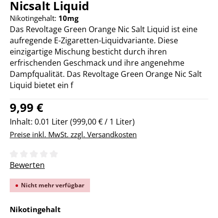
Nicsalt Liquid
Nikotingehalt:
10mg
Das Revoltage Green Orange Nic Salt Liquid ist eine
aufregende E-Zigaretten-Liquidvariante. Diese
einzigartige Mischung besticht durch ihren
erfrischenden Geschmack und ihre angenehme
Dampfqualität. Das Revoltage Green Orange Nic Salt
Liquid bietet ein f
Regulärer Preis:
9,99 €
Inhalt:
0.01 Liter
(999,00 € / 1 Liter)
Preise inkl. MwSt. zzgl. Versandkosten
Durchschnittliche Bewertung von 0 von 5 Sternen
Bewerten
Nicht mehr verfügbar
auswählen
Nikotingehalt