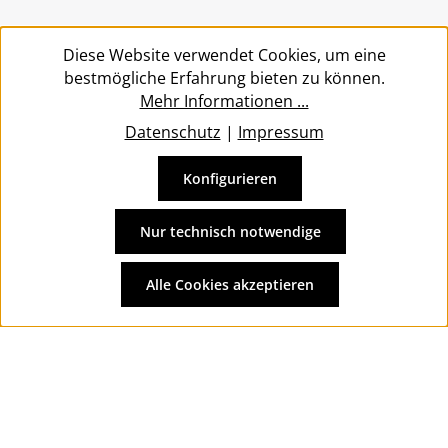
Service
Diese Website verwendet Cookies, um eine
bestmögliche Erfahrung bieten zu können.
Mehr Informationen ...
Datenschutz
|
Impressum
Konfigurieren
Vertrag widerrufen
Alle Preise inkl. gesetzl. Mehrwertsteuer zzgl.
Versandkosten
Nur technisch notwendige
und ggf. Nachnahmegebühren, wenn nicht anders
angegeben.
Alle Cookies akzeptieren
© 2026 Wolkengarage - with
by
Zenit Design