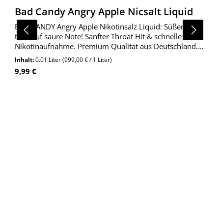
Bad Candy Angry Apple Nicsalt Liquid
BAD CANDY Angry Apple Nikotinsalz Liquid: Süßer Apfel
trifft auf saure Note! Sanfter Throat Hit & schnelle
Nikotinaufnahme. Premium Qualität aus Deutschland.
Jetzt entdecken!
Inhalt:
0.01 Liter
(999,00 € / 1 Liter)
Regulärer Preis:
9,99 €