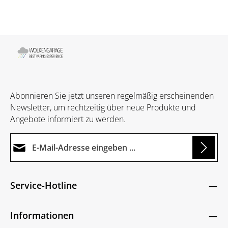
Abonnieren Sie jetzt unseren regelmäßig erscheinenden
Newsletter, um rechtzeitig über neue Produkte und
Angebote informiert zu werden.
E-Mail-Adresse*
Loading...
Datenschutz
Die mit einem Stern (*) markierten Felder sind
Service-Hotline
Ich habe die
Datenschutzbestimmungen
zur
Pflichtfelder.
Um weiterzugehen, geben Sie die oben abgebildeten
Kenntnis genommen und die
AGB
gelesen und
Zeichen ein
*
Informationen
bin mit ihnen einverstanden.
*