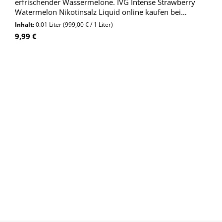
erfrischender Wassermelone. IVG Intense Strawberry
Watermelon Nikotinsalz Liquid online kaufen bei
Wolkengarage!
Inhalt:
0.01 Liter
(999,00 € / 1 Liter)
Regulärer Preis:
9,99 €