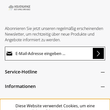
Abonnieren Sie jetzt unseren regelmäßig erscheinenden
Newsletter, um rechtzeitig über neue Produkte und
Angebote informiert zu werden.
E-Mail-Adresse*
Loading...
Datenschutz
Die mit einem Stern (*) markierten Felder sind
Service-Hotline
Ich habe die
Datenschutzbestimmungen
zur
Pflichtfelder.
Um weiterzugehen, geben Sie die oben abgebildeten
Kenntnis genommen und die
AGB
gelesen und
Zeichen ein
*
Informationen
bin mit ihnen einverstanden.
*
Service
Diese Website verwendet Cookies, um eine