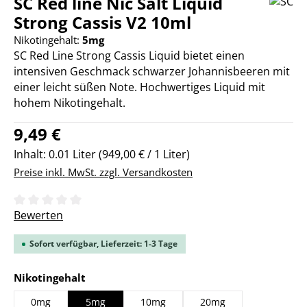
SC Red line Nic Salt Liquid
Strong Cassis V2 10ml
Nikotingehalt:
5mg
SC Red Line Strong Cassis Liquid bietet einen
intensiven Geschmack schwarzer Johannisbeeren mit
einer leicht süßen Note. Hochwertiges Liquid mit
hohem Nikotingehalt.
Regulärer Preis:
9,49 €
Inhalt:
0.01 Liter
(949,00 € / 1 Liter)
Preise inkl. MwSt. zzgl. Versandkosten
Durchschnittliche Bewertung von 0 von 5 Sternen
Bewerten
Sofort verfügbar, Lieferzeit: 1-3 Tage
auswählen
Nikotingehalt
0mg
5mg
10mg
20mg