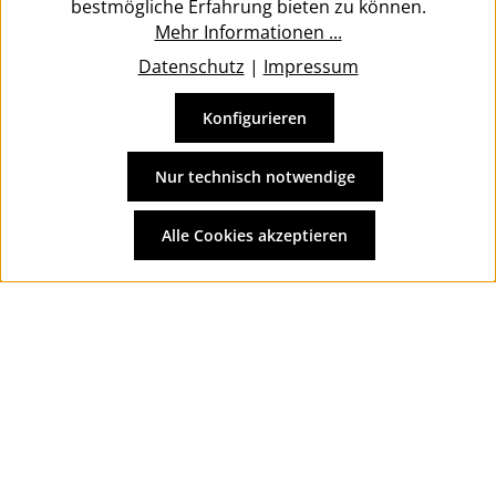
bestmögliche Erfahrung bieten zu können.
Mehr Informationen ...
Datenschutz
|
Impressum
Konfigurieren
Vertrag widerrufen
Alle Preise inkl. gesetzl. Mehrwertsteuer zzgl.
Versandkosten
Nur technisch notwendige
und ggf. Nachnahmegebühren, wenn nicht anders
angegeben.
Alle Cookies akzeptieren
© 2026 Wolkengarage - with
by
Zenit Design