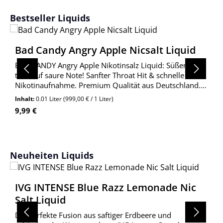
Produktgalerie überspringen
Bestseller Liquids
Bad Candy Angry Apple Nicsalt Liquid
BAD CANDY Angry Apple Nikotinsalz Liquid: Süßer Apfel
trifft auf saure Note! Sanfter Throat Hit & schnelle
Nikotinaufnahme. Premium Qualität aus Deutschland.
Jetzt entdecken!
Inhalt:
0.01 Liter
(999,00 € / 1 Liter)
Regulärer Preis:
9,99 €
Produktgalerie überspringen
Neuheiten Liquids
IVG INTENSE Blue Razz Lemonade Nic
Salt Liquid
Die perfekte Fusion aus saftiger Erdbeere und