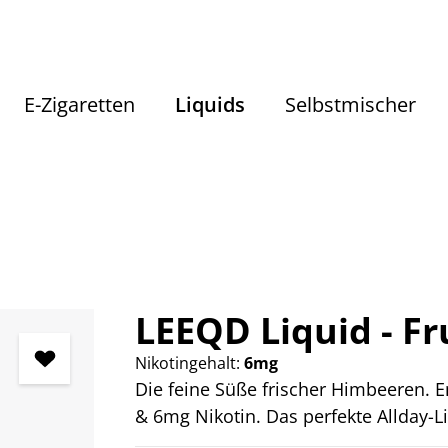
E-Zigaretten
Liquids
Selbstmischer
Liquids
Liquids nach Geschmack
Fruchtige Liquids
LEEQD Liquid - F
Nikotingehalt:
6mg
Die feine Süße frischer Himbeeren. E
& 6mg Nikotin. Das perfekte Allday-Li