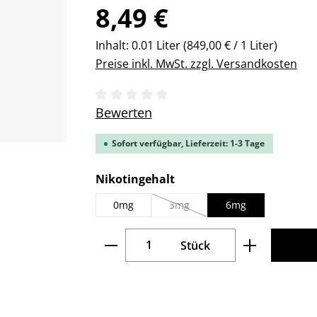
Regulärer Preis:
8,49 €
Inhalt:
0.01 Liter
(849,00 € / 1 Liter)
Preise inkl. MwSt. zzgl. Versandkosten
Durchschnittliche Bewertung von 0 v
Bewerten
Sofort verfügbar, Lieferzeit: 1-3 Tage
auswählen
Nikotingehalt
0mg
3mg
6mg
(Diese Option ist zurzeit nicht verfü
Produkt Anzahl: Gib den gew
Stück