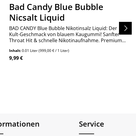
Bad Candy Blue Bubble
Nicsalt Liquid
BAD CANDY Blue Bubble Nikotinsalz Liquid: Der
Kult-Geschmack von blauem Kaugummi! Sanfter
Throat Hit & schnelle Nikotinaufnahme. Premium
Qualität aus Deutschland. Jetzt entdecken!
Inhalt:
0.01 Liter
(999,00 € / 1 Liter)
Regulärer Preis:
9,99 €
formationen
Service