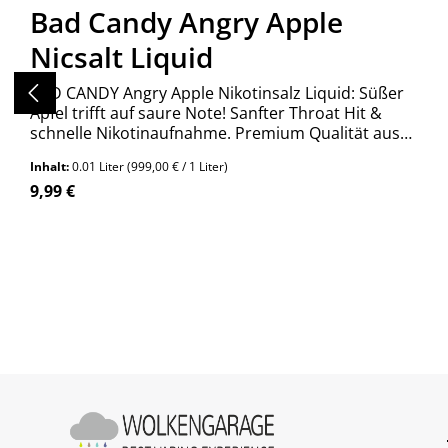
Bad Candy Angry Apple
Nicsalt Liquid
BAD CANDY Angry Apple Nikotinsalz Liquid: Süßer
Apfel trifft auf saure Note! Sanfter Throat Hit &
schnelle Nikotinaufnahme. Premium Qualität aus
Deutschland. Jetzt entdecken!
Inhalt:
0.01 Liter
(999,00 € / 1 Liter)
Regulärer Preis:
9,99 €