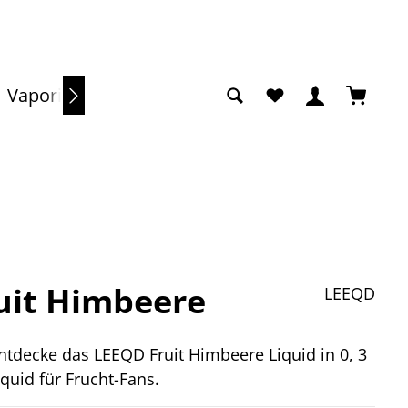
Du hast 0 Produkte a
Warenko
Vaporizer
Sale
ruit Himbeere
LEEQD
ntdecke das LEEQD Fruit Himbeere Liquid in 0, 3
quid für Frucht-Fans.