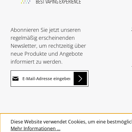
Abonnieren Sie jetzt unseren
regelmäßig erscheinenden
Newsletter, um rechtzeitig über
neue Produkte und Angebote
informiert zu werden.
E-Mail-Adresse*
ing...
Datenschutz
Die mit einem Stern (*)
Ich habe die
markierten Felder sind
Um weiterzugehen, geben Sie
Datenschutzbestimmungen
Pflichtfelder.
die oben abgebildeten Zeichen
zur Kenntnis genommen und
Diese Website verwendet Cookies, um eine bestmöglic
ein
*
die
AGB
gelesen und bin mit
Mehr Informationen ...